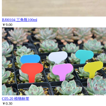
BJ00104
三角瓶100ml
￥9.00
C05-20
植物标签
￥0.30