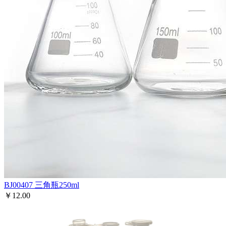
BJ00407
三角瓶250ml
￥12.00