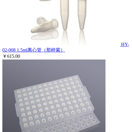
HY-
02-008
1.5ml离心管（那样紫）
￥615.00