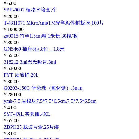
￥6.00
SPH-0002
植物水培盒,个
￥20.00
T-4311971
MicroAmpTM光学粘性封板膜,100片
￥1000.00
zg0015
竹竿1.5cm粗 1米长,30根/捆
￥30.00
GN5460
插座8位,8位，1.8米
￥55.00
318212
3ml巴氏吸管,3ml
￥530.00
FYT
废液桶,20L
￥30.00
G0203-150G
研磨珠（氧化锆）,3mm
￥280.00
ymk-7.5
岩棉块7.5*7.5*6.5cm,7.5*7.5*6.5cm
￥4.00
SYF-4XL
实验服,4XL
￥65.00
ZBPH25
载玻片盒,25片装
￥8.00