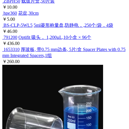
ZBPH50
载玻片盒,50片装
￥10.00
hpe360
花盆,30cm
￥5.00
BS-CLP-5WL5
5ml菱形称量盘,防静电，,250个/袋，4袋
￥46.00
791200
Optifit 吸头， 1,200µL,10小盒 × 96个
￥436.00
1653310
厚玻板, 带0.75 mm边条, 5片/盒 Spacer Plates with
0.75 mm Integrated Spacers,1组
￥260.00