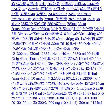
箱,5箱/层,4层/托
30抽
30根/捆
30瓶/箱
30页/本,10本/盒
324只
32g内存卡+可拍照
32孔/个,50个/箱,4箱/层,6层/托
32孔
32英寸4k
32英寸
34.4*22*7.5
34包
35*25cm
35*26*10cm
3500粒
350ml+透气盖
36*10*5cm
36cm
36
孔/个
36格/个,50个/箱
380*470mm
380ml
38cm
3cm×100cm
3cm×200cm
3l/个
3x50ml (尖底)
3个/套
3个/组
3孔
3层
4#
4*20cm
4.0cm直全齿
4.9ml
40*30cm
400g
400
支/盒,10盒/箱
40l/个,5个/箱
40mm
40μg
40μl
40个/箱,8箱/
层,5层/托
40孔/个,2个/盒,30盒/箱
40孔/个,50个/盒
40孔/
个,8个/盒,2盒/箱
40次×5μl
40次
40盒
40粒
42*300mm,250ml
42*32*14cm
440只
45*30cm100个/捆
454g
45cm
45mm
45件套
47×120含透气盖150ml
47×150
含透气盖200ml
470ml
48ea
48包
48孔/个,16个/箱,4箱/层,3
层/托
48孔/个,2个/盒,50盒/箱
48孔/个,30个/盒
48孔/个,50
个/箱
48孔/个,5个/箱
48孔/个
48片/包
4in*125ft
4l
4ml
4mm
4x1ml, 10 mg/ml, 含22306,22307,22308,22309
4xl
4
个/盒,24个/箱,8箱/层,4层/托
4位,3米
4只蓝色,45*29*14cm
4孔/个,6个/箱
4层*200g*27卷
4桶/箱
5 × 1 ml
5 mg
5 ml单
孔
5 支/包
5×1.0 ml
5×10^5cells/t25 (常温)
5×1g
5×1ml
5×5
ml
5*10 5
5*1ml
5,000 units
50 ml
50 μg
50 μl
50×100ul
50*50*50mm
50-500次
500 mg (10 x 1 ml).
500 ml / 125ml