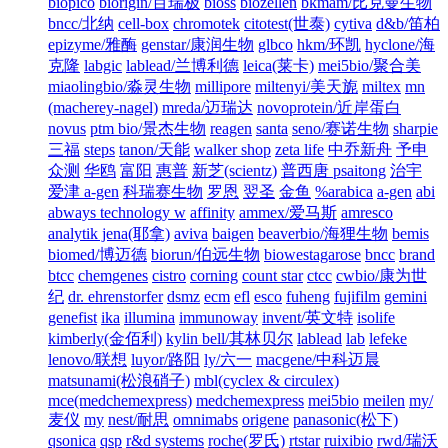
biopico
biorigin/百瑞极
bioss
biozellen
bkmam/比克曼生物
bncc/北纳
cell-box
chromotek
citotest(世泰)
cytiva
d&b/笛柏
epizyme/雅酶
genstar/康润生物
glbco
hkm/环凯
hyclone/海
克隆
labgic
lablead/兰博利德
leica(莱卡)
mei5bio/聚合美
miaolingbio/淼灵生物
millipore
miltenyi/美天旎
miltex
mn
(macherey-nagel)
mreda/迈瑞达
novoprotein/近岸蛋白
novus
ptm bio/景杰生物
reagen
santa
seno/赛诺生物
sharpie
三福
steps
tanon/天能
walker shop
zeta life
中乔新舟
予申
众测
华鸥
富阳
惠普
新芝(scientz)
普西唐 psaitong
治宇
爱津 a-gen
科瑞赛生物
罗恩
翌圣
金鱼
%arabica
a-gen
abi
abways technology w
affinity
ammex/爱马斯
amresco
analytik jena(耶拿)
aviva
baigen
beaverbio/海狸生物
bemis
biomed/博迈德
biorun/伯远生物
biowestagarose
bncc
brand
btcc
chemgenes
cistro
corning
count star
ctcc
cwbio/康为世
纪
dr. ehrenstorfer
dsmz
ecm
efl
esco
fuheng
fujifilm
gemini
genefist
ika
illumina
immunoway
invent/英文特
isolife
kimberly(金佰利)
kylin bell/其林贝尔
lablead
lab
lefeke
lenovo/联想
luyor/路阳
ly/六一
macgene/中科迈晨
matsunami(松浪硝子)
mbl(cyclex & circulex)
mce(medchemexpress)
medchemexpress
mei5bio
meilen
my/
麦仪
my
nest/耐思
omnimabs
origene
panasonic(松下)
qsonica
qsp
r&d systems
roche(罗氏)
rtstar
ruixibio
rwd/瑞沃