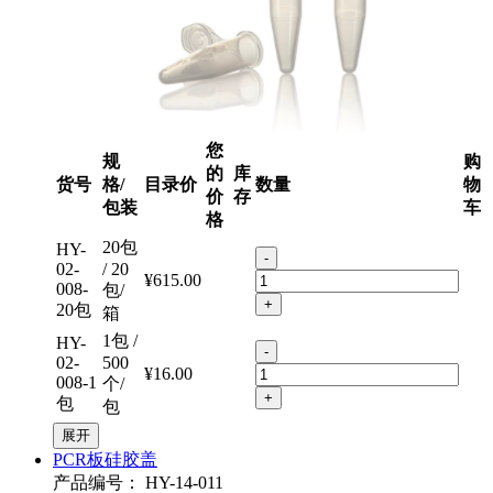
您
规
购
的
库
货号
格/
目录价
数量
物
价
存
包装
车
格
20包
HY-
-
02-
/ 20
¥615.00
008-
包/
+
20包
箱
1包 /
HY-
-
02-
500
¥16.00
008-1
个/
+
包
包
展开
PCR板硅胶盖
产品编号：
HY-14-011