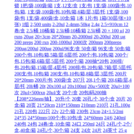
锁
1把/袋,100袋/箱
1支,12支/盒
1支/包
1支/袋,100袋/包,10
包/箱,
1支/袋,100袋/包,10包/箱,6箱/层,3层/托
1支/袋,100
袋/包
1支/袋,400袋/盒,10盒/箱
1本
1片/包
1箱(30层/张×10
张)
1组
2,500 units
2-20ul
2-4mm,50kg
2.4g
2.5×910cm 12
卷/盒
2.5/桶 10桶/箱
2.5l/桶;10桶/箱
2.5l/桶
20 × 100 μl
20
rxns
20µg
20×3cm
20*20mm
20-2000ml
20-200ul
200 µg
200 preps
200 rxn
200-1000ul
2000次
200mm
200preps
200ug/200ul
200ug
200ul/96支/盒 50盒/箱
96支/盒 50盒/箱
200个/包,10包/箱,5箱/层,6层/托
200个/包,10包/箱
200个/
包,15包/箱,6箱/层,5层/托
200个/箱
200抽*20包
200排/
包,20包/箱,15箱/层,4层/托
200排/包,20包/箱,7箱/层,5层/托
200支/包,10包/箱
200支/包,10包/箱,8箱/层,3层/托
200片
20*20mm
200片/包
200袋/盒
207只
20l,1个/箱
20l,6箱/层,4
层/托
20l/桶
20t
20x100 μl
20x100ml
20μ×500次
20μl×100
次
20μl×500rxn
20μl/支
20个/盒
20包l码200抽
【208*226mm/抽】
20升/个
20套
20孔/个,30个/盒
20片
20
盒/箱
20页
21*20cm
210*150mm
210mm
210只
21孔.100g
21孔
220包
222只
22v
22个/箱
230包
23cm
24×1.5/2mi
24*35
24*50mm;100个/包;10包/盒
24*60mm
24/6
240ml
240包
24包
24卷/盒,10盒/箱
24口 250ml
24只
24孔/个,2个/
盒,40盒/箱
24孔/个,30个/箱
24支
24次
24片
24英寸
25 g