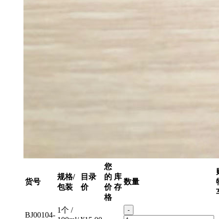
您
规格/
目录
的
库
货号
数量
包装
价
价
存
格
1个 /
-
BJ00104-