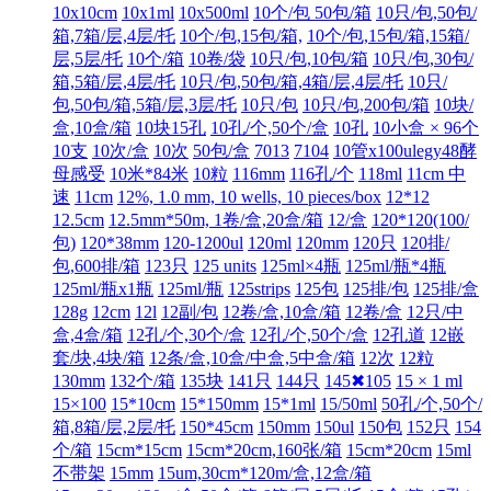
10x10cm
10x1ml
10x500ml
10个/包 50包/箱
10只/包,50包/
箱,7箱/层,4层/托
10个/包,15包/箱,
10个/包,15包/箱,15箱/
层,5层/托
10个/箱
10卷/袋
10只/包,10包/箱
10只/包,30包/
箱,5箱/层,4层/托
10只/包,50包/箱,4箱/层,4层/托
10只/
包,50包/箱,5箱/层,3层/托
10只/包
10只/包,200包/箱
10块/
盒,10盒/箱
10块15孔
10孔/个,50个/盒
10孔
10小盒 × 96个
10支
10次/盒
10次
50包/盒
7013
7104
10管x100ulegy48酵
母感受
10米*84米
10粒
116mm
116孔/个
118ml
11cm 中
速
11cm
12%, 1.0 mm, 10 wells, 10 pieces/box
12*12
12.5cm
12.5mm*50m, 1卷/盒,20盒/箱
12/盒
120*120(100/
包)
120*38mm
120-1200ul
120ml
120mm
120只
120排/
包,600排/箱
123只
125 units
125ml×4瓶
125ml/瓶*4瓶
125ml/瓶x1瓶
125ml/瓶
125strips
125包
125排/包
125排/盒
128g
12cm
12l
12副/包
12卷/盒,10盒/箱
12卷/盒
12只/中
盒,4盒/箱
12孔/个,30个/盒
12孔/个,50个/盒
12孔道
12嵌
套/块,4块/箱
12条/盒,10盒/中盒,5中盒/箱
12次
12粒
130mm
132个/箱
135块
141只
144只
145✖105
15 × 1 ml
15×100
15*10cm
15*150mm
15*1ml
15/50ml
50孔/个,50个/
箱,8箱/层,2层/托
150*45cm
150mm
150ul
150包
152只
154
个/箱
15cm*15cm
15cm*20cm,160张/箱
15cm*20cm
15ml
不带架
15mm
15um,30cm*120m/盒,12盒/箱