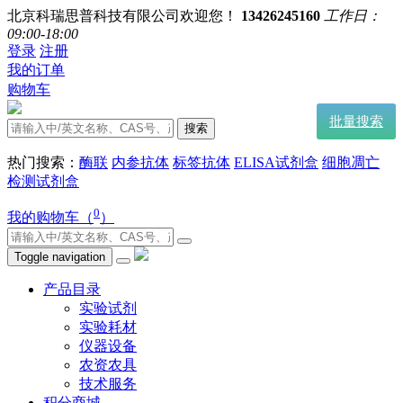
北京科瑞思普科技有限公司欢迎您！
13426245160
工作日：
09:00-18:00
登录
注册
我的订单
购物车
批量搜索
搜索
热门搜索：
酶联
内参抗体
标签抗体
ELISA试剂盒
细胞凋亡
检测试剂盒
0
我的购物车（
）
Toggle navigation
产品目录
实验试剂
实验耗材
仪器设备
农资农具
技术服务
积分商城