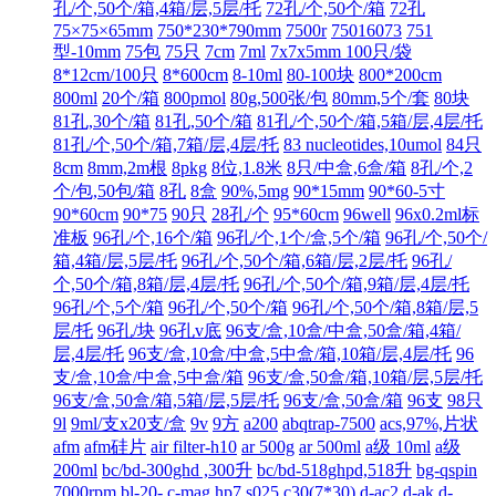
孔/个,50个/箱,4箱/层,5层/托
72孔/个,50个/箱
72孔
75×75×65mm
750*230*790mm
7500r
75016073
751
型-10mm
75包
75只
7cm
7ml
7x7x5mm 100只/袋
8*12cm/100只
8*600cm
8-10ml
80-100块
800*200cm
800ml
20个/箱
800pmol
80g,500张/包
80mm,5个/套
80块
81孔,30个/箱
81孔,50个/箱
81孔/个,50个/箱,5箱/层,4层/托
81孔/个,50个/箱,7箱/层,4层/托
83 nucleotides,10umol
84只
8cm
8mm,2m根
8pkg
8位,1.8米
8只/中盒,6盒/箱
8孔/个,2
个/包,50包/箱
8孔
8盒
90%,5mg
90*15mm
90*60-5寸
90*60cm
90*75
90只
28孔/个
95*60cm
96well
96x0.2ml标
准板
96孔/个,16个/箱
96孔/个,1个/盒,5个/箱
96孔/个,50个/
箱,4箱/层,5层/托
96孔/个,50个/箱,6箱/层,2层/托
96孔/
个,50个/箱,8箱/层,4层/托
96孔/个,50个/箱,9箱/层,4层/托
96孔/个,5个/箱
96孔/个,50个/箱
96孔/个,50个/箱,8箱/层,5
层/托
96孔/块
96孔v底
96支/盒,10盒/中盒,50盒/箱,4箱/
层,4层/托
96支/盒,10盒/中盒,5中盒/箱,10箱/层,4层/托
96
支/盒,10盒/中盒,5中盒/箱
96支/盒,50盒/箱,10箱/层,5层/托
96支/盒,50盒/箱,5箱/层,5层/托
96支/盒,50盒/箱
96支
98只
9l
9ml/支x20支/盒
9v
9方
a200
abqtrap-7500
acs,97%,片状
afm
afm硅片
air filter-h10
ar 500g
ar 500ml
a级 10ml
a级
200ml
bc/bd-300ghd ,300升
bc/bd-518ghpd,518升
bg-qspin
7000rpm
bl-20-
c-mag hp7 s025
c30(7*30)
d-ac2
d-ak
d-