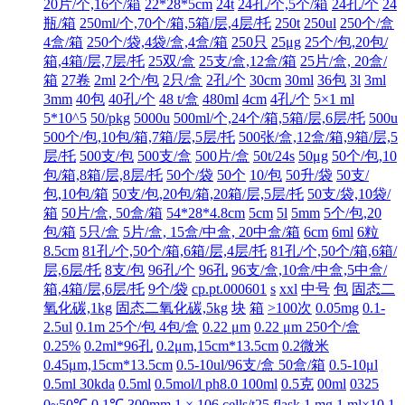
20片/个,16个/箱
22*28*5cm
24t
24孔/个,5个/箱
24孔/个
24
瓶/箱
250ml/个,70个/箱,5箱/层,4层/托
250t
250ul
250个/盒
4盒/箱
250个/袋,4袋/盒,4盒/箱
250只
25μg
25个/包,20包/
箱,4箱/层,7层/托
25双/盒
25支/盒,12盒/箱
25片/盒, 20盒/
箱
27卷
2ml
2个/包
2只/盒
2孔/个
30cm
30ml
36包
3l
3ml
3mm
40包
40孔/个
48 t/盒
480ml
4cm
4孔/个
5×1 ml
5*10^5
50/pkg
5000u
500ml/个,24个/箱,5箱/层,6层/托
500u
500个/包,10包/箱,7箱/层,5层/托
500张/盒,12盒/箱,9箱/层,5
层/托
500支/包
500支/盒
500片/盒
50t/24s
50μg
50个/包,10
包/箱,8箱/层,8层/托
50个/袋
50个
10/包
50升/袋
50支/
包,10包/箱
50支/包,20包/箱,20箱/层,5层/托
50支/袋,10袋/
箱
50片/盒, 50盒/箱
54*28*4.8cm
5cm
5l
5mm
5个/包,20
包/箱
5只/盒
5片/盒, 15盒/中盒, 20中盒/箱
6cm
6ml
6粒
8.5cm
81孔/个,50个/箱,6箱/层,4层/托
81孔/个,50个/箱,6箱/
层,6层/托
8支/包
96孔/个
96孔
96支/盒,10盒/中盒,5中盒/
箱,4箱/层,6层/托
9个/袋
cp.pt.000601
s
xxl
中号
包
固态二
氧化碳,1kg
固态二氧化碳,5kg
块
箱
>100次
0.05mg
0.1-
2.5ul
0.1m 25个/包 4包/盒
0.22 μm
0.22 μm 250个/盒
0.25%
0.2ml*96孔
0.2μm,15cm*13.5cm
0.2微米
0.45μm,15cm*13.5cm
0.5-10ul/96支/盒 50盒/箱
0.5-10μl
0.5ml 30kda
0.5ml
0.5mol/l ph8.0 100ml
0.5克
00ml
0325
0~50℃ 0.1℃ 300mm
1 × 106 cells/t25 flask
1 mg
1 ml×10
1