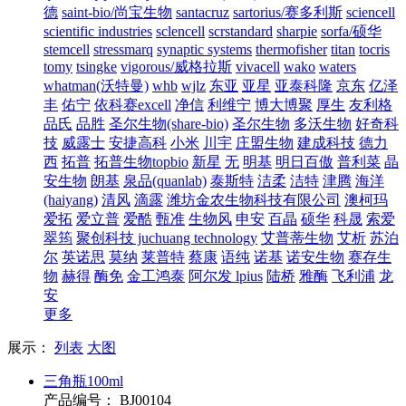
德
saint-bio/尚宝生物
santacruz
sartorius/赛多利斯
sciencell
scientific industries
sclencell
scrstandard
sharpie
sorfa/硕华
stemcell
stressmarq
synaptic systems
thermofisher
titan
tocris
tomy
tsingke
vigorous/威格拉斯
vivacell
wako
waters
whatman(沃特曼)
whb
wjlz
东亚
亚星
亚泰科隆
京东
亿泽
丰
佑宁
依科赛excell
净信
利维宁
博大博聚
厚生
友利格
品氏
品胜
圣尔生物(share-bio)
圣尔生物
多沃生物
好奇科
技
威露士
安捷高科
小米
川宇
庄盟生物
建成科技
德力
西
拓普
拓普生物topbio
新星
无
明基
明日百傲
普利菜
晶
安生物
朗基
泉品(quanlab)
泰斯特
洁柔
洁特
津腾
海洋
(haiyang)
清风
滴露
潍坊金农生物科技有限公司
澳柯玛
爱拓
爱立普
爱酷
甄准
生物风
申安
百晶
硕华
科晟
索爱
翠筠
聚创科技 juchuang technology
艾普蒂生物
艾析
苏泊
尔
英诺思
莫纳
莱普特
蔡康
语纯
诺基
诺安生物
赛存生
物
赫得
酶免
金工鸿泰
阿尔发 lpius
陆桥
雅酶
飞利浦
龙
安
更多
展示：
列表
大图
三角瓶100ml
产品编号：
BJ00104