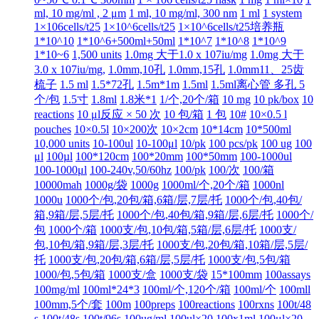
ml, 10 mg/ml , 2 μm
1 ml, 10 mg/ml, 300 nm
1 ml
1 system
1×106cells/t25
1×10^6cells/t25
1×10^6cells/t25培养瓶
1*10^10
1*10^6+500ml+50ml
1*10^7
1*10^8
1*10^9
1*10~6
1,500 units
1.0mg 大于1.0 x 107iu/mg
1.0mg 大于
3.0 x 107iu/mg,
1.0mm,10孔
1.0mm,15孔
1.0mm11、25齿
梳子
1.5 ml
1.5*72孔
1.5m*1m
1.5ml
1.5ml离心管 多孔 5
个/包
1.5寸
1.8ml
1.8米*1
1/个,20个/箱
10 mg
10 pk/box
10
reactions
10 μl反应 × 50 次
10 包/箱
1 包
10#
10×0.5 l
pouches
10×0.5l
10×200次
10×2cm
10*14cm
10*500ml
10,000 units
10-100ul
10-100μl
10/pk
100 pcs/pk
100 ug
100
μl
100µl
100*120cm
100*20mm
100*50mm
100-1000ul
100-1000μl
100-240v,50/60hz
100/pk
100/次
100/箱
10000mah
1000g/袋
1000g
1000ml/个,20个/箱
1000nl
1000u
1000个/包,20包/箱,6箱/层,7层/托
1000个/包,40包/
箱,9箱/层,5层/托
1000个/包,40包/箱,9箱/层,6层/托
1000个/
包
1000个/箱
1000支/包,10包/箱,5箱/层,6层/托
1000支/
包,10包/箱,9箱/层,3层/托
1000支/包,20包/箱,10箱/层,5层/
托
1000支/包,20包/箱,6箱/层,5层/托
1000支/包,5包/箱
1000/包,5包/箱
1000支/盒
1000支/袋
15*100mm
100assays
100mg/ml
100ml*24*3
100ml/个,120个/箱
100ml/个
100mll
100mm,5个/套
100m
100preps
100reactions
100rxns
100t/48
s
100t/48s
100t/96s
100ug/ml
100ul×20
100x1ml
100μl×20