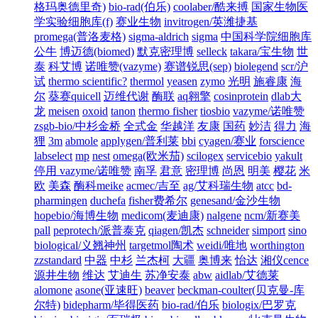
格玛奥德里奇)
bio-rad(伯乐)
coolaber/酷来搏
国家生物医
学实验细胞库(f)
赛业生物
invitrogen/英潍捷基
promega(普洛麦格)
sigma-aldrich
sigma
中国科学院细胞库
公牛
博迈德(biomed)
默克密理博
selleck
takara/宝生物
世
泰
科艾博
诺唯赞(vazyme)
赛谱锐思(sep)
biolegend
scr/沪
试
thermo scientific?
thermol
yeasen
zymo
光明
施睿康
海
尔
葵赛quicell
迈维代谢
酶联
aq翱擎
cosinprotein
dlab大
龙
meisen
oxoid
tanon
thermo fisher
tiosbio
vazyme/诺唯赞
zsgb-bio/中杉金桥
全式金
华越洋
友康
国药
妙洁
得力
海
狸
3m
abmole
applygen/普利莱
bbi
cyagen/赛业
forscience
labselect
mp
nest
omega(欧米茄)
scilogex
servicebio
yakult
停用 vazyme/诺唯赞
南孚
君意
密理博
尚恩
明美
樱花
米
欧
美森
酶科meike
acmec/吉至
ag/艾科瑞生物
atcc
bd-
pharmingen
duchefa
fisher费希尔
genesand/金沙生物
hopebio/海博生物
medicom(麦迪康)
nalgene
ncm/新赛美
pall
peprotech/派普泰克
qiagen/凯杰
schneider
simport
sino
biological/义翘神州
targetmol陶术
weidi/唯地
worthington
zzstandard
中器
中杉
兰杰柯
大疆
奥博来
怡达
湘仪cence
源井生物
维达
艾迪生
苏净安泰
abw
aidlab/艾德莱
alomone
asone(亚速旺)
beaver
beckman-coulter(贝克曼-库
尔特)
bidepharm/毕得医药
bio-rad/伯乐
biologix/巴罗克