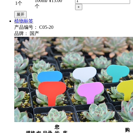
100ml/
¥15.00
1个
个
+
展开
植物标签
产品编号：
C05-20
品牌：
国产
您
购