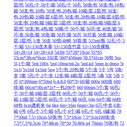
层/托
50孔/个,50个/箱
50孔/个
50孔
50张/包
50支/包 10包/
箱
50支/包 10包/
50支/包,20包/箱,10箱/层,2层/托
50支/
包,20包/箱,10箱/层,6层/托
50支/包,20包/箱,10箱/层,8层/托
50支/包,20包/箱,9箱/层,5层/托
50支/包,20包/箱,9箱/层,6
层/托
50支/包,4包/箱
50格/个,50个/箱
50片/盒 40盒/箱
50
片/盒,50盒/箱
50盒/箱
50片/袋
50片
50片装
50盒/箱,10箱/
层,3层/托
1/盒
50盒
50管/48样
50管/套
525ml/瓶
52孔/个,5
个/箱
53×150含木塞
53×150含竹盖
53×150含裸瓶
54×28×14
54×28×4.8
5430r
55*28*19cm
55*65
55cm*38cm*6cm 350克
560*450mm
58.5*41cm
58包
5ea
5l,1个/箱
5ml 100x
5ml,10mg/ml,2μ
5ml-kit
5mm in dmso
5t
5x1l
5x1ml
5x5ml
5μg
5个/包 20包/箱
5个/盒
5个
5号
5块/
盒
5套
5孔/个,2个/盒,12盒/箱,4箱/层,2层/托
5条
5次
5步
5
片
6*300mm
6*50ml
6.4-8.0
60*70
60/箱
600g
600块
600
排/箱
60cm*30cm*2s*一包200个
60l
60mm,5个/套
60孔/
个,50个/箱,8箱/层,3层/托
60孔/个,50个/箱
60孔/个,50个/
箱,13箱/层,5层/托
60孔/个,5个/箱
60孔
64g
64个/箱
66柱
68包
6cm透析夹
6g
6kg
6m×16m
6mm×3m
6只/中盒,6盒/
箱
6号
6孔/个,5个/箱
6孔/个,6个/箱
6孔/个
6孔
6罐/箱
7#
7*50ml
7.5×10cm,50张/包
7.5*10cm
7.5*3cm100张/盒
7.5*7.5*6.5cm
70*48cm
70*50
70-80g a4
70mm
70张/包
72