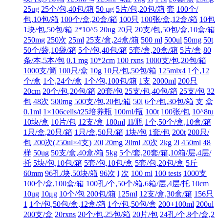
25ug
25个/包,40包/箱
50 µg
5片/包,20包/箱
套
100个/
包,10包/箱
100个/盒,20盒/箱
100只
100张/盒,12盒/箱
10包
1块/包,50包/箱
2*10^5
20ug
20只
20支/包,50包/盒,10盒/箱
250mg
250次
25ml
25支/盒,24盒/箱
500 ml
500ul
50mg
50t
50个/袋,10袋/箱
5个/包,40包/箱
5套/盒,20盒/箱
5片/盒
80
条/本,5本/包
0.1 mg
10*2cm
100 rxns
1000支/包,20包/箱
1000支/筒
100只/盒
10g
10只/包,50包/箱
125mlx4
1个,12
个/盒
1个,24个/盒
1个/包,100包/箱
1支
2000ml
200只
20cm
20个/包,20包/箱
20套/包
25支/包,40包/箱
25支/包
32
包
48次
500mg
500支/包,20包/箱
50l
6个/包,30包/箱
支
盒
0.1ml
1×106cells/t25培养瓶
100ml/瓶
100t
100张/包
10^8tu
10块/盒
10片/包
12支/盒
180ml
1l/瓶
1个,50个/盒,10盒/箱
1只/盒,20只/箱
1只/盒,50只/箱
1块/包
1套/包
200t
200只/
包
200次(250ul×4支)
20l
20mg
20ml
20次
2kg
2l
450ml
48
样
50ug
50支/盒,40盒/箱
5kg
5个/套,20套/箱,10箱/层,4层/
托
5块/包,10包/箱
5套/包,10包/盒
5套/包,20包/盒
5斤
60mm
96孔/块,50块/箱
96次
l
次
100 ml
100 tests
1000支
100个/盒,100盒/箱
100孔/个,50个/箱,6箱/层,4层/托
10cm
10ug
10μg
10个/包 200包/箱
125ml
12支/盒,30盒/箱
156只
1
1个/包,50包/盒,12盒/箱
1个/包,50包/盒
200+100ml
200ul
200支/盒
20rxns
20个/包,25包/箱
20片/包
24孔/个,8个/盒,2