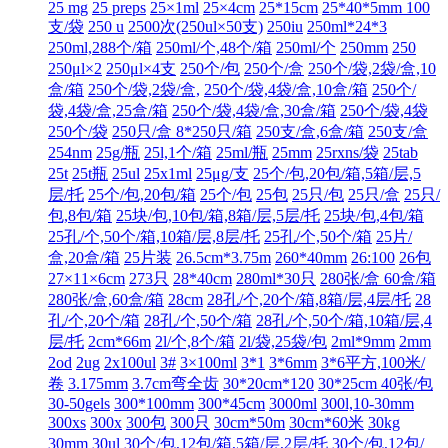
25 mg
25 preps
25×1ml
25×4cm
25*15cm
25*40*5mm 100
支/袋
250 u
2500次(250ul×50支)
250iu
250ml*24*3
250ml,288个/箱
250ml/个,48个/箱
250ml/个
250mm
250
250μl×2
250μl×4支
250个/包
250个/盒
250个/袋,2袋/盒,10
盒/箱
250个/袋,2袋/盒,
250个/袋,4袋/盒,10盒/箱
250个/
袋,4袋/盒,25盒/箱
250个/袋,4袋/盒,30盒/箱
250个/袋,4袋
250个/袋
250只/盒 8*250只/箱
250支/盒,6盒/箱
250支/盒
254nm
25g/瓶
25l,1个/箱
25ml/瓶
25mm
25rxns/袋
25tab
25t
25t瓶
25ul
25x1ml
25μg/支
25个/包,20包/箱,5箱/层,5
层/托
25个/包,20包/箱
25个/包
25包
25只/包
25只/盒
25只/
包,8包/箱
25块/包,10包/箱,8箱/层,5层/托
25块/包,4包/箱
25孔/个,50个/箱,10箱/层,8层/托
25孔/个,50个/箱
25片/
盒,20盒/箱
25片装
26.5cm*3.75m
260*40mm
26:100
26包
27×11×6cm
273只
28*40cm
280ml*30只
280张/盒 60盒/箱
280张/盒,60盒/箱
28cm
28孔/个,20个/箱,8箱/层,4层/托
28
孔/个,20个/箱
28孔/个,50个/箱
28孔/个,50个/箱,10箱/层,4
层/托
2cm*66m
2l/个,8个/箱
2l/袋,25袋/包
2ml*9mm
2mm
2od
2ug
2x100ul
3#
3×100ml
3*1
3*6mm
3*6平方,100米/
卷
3.175mm
3.7cm弯全齿
30*20cm*120
30*25cm 40张/包
30-50gels
300*100mm
300*45cm
3000ml
300l,10-30mm
300xs
300x
300包
300只
30cm*50m
30cm*60米
30kg
30mm
30ul
30个/包,12包/箱,5箱/层,2层/托
30个/包,12包/