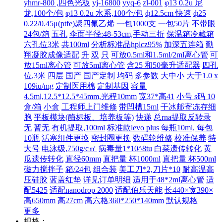
yhmr-800 ,四色光板
yj-16800
yyq-6
zl-001
φ13 0.2u 尼
龙,100个/包
φ13 0.2u 水系,100个/包
ф12.5cm 快速
ф25
0.22/0.45μ(ptfe)聚四氟乙烯
一包1000支
一包50片
不带眼
24包/箱
五孔
伞面半径:48-53cm,手动三折
保温箱冷藏箱
六孔位3米
共100ml
分析标准品hplcz95%
加深五连箱
勤
翔凝胶成像适配
升
双
只
可放0.5ml和1.5ml/2ml离心管
可
放15ml离心管
可放5ml离心管
含25 和50毫升适配器
四孔
位,3米
四层
国产
国产定制
均码
多参数
大中小
大于1.0 x
109iu/mg
定制医用棉
定制基因
容量
4.5ml,12.5*12.5*45mm,光程10mm
宽37*高41
小号 s码 10
盒/箱
小盒
工程师上门维修
带凹槽15ml
干冰邮寄冻存细
胞
平板模块(酶标板、培养板等)
快递
总rna提取反转录
无
暂无
有机提取,100ml
标准款levo plus
每瓶10ml, 每包
10瓶
活塞组件更换
密封圈更换
数码轮维修
校准保养
特
大号
电泳级,750g/c㎡
病毒量1*10^8tu
白菜遗传转化
黄
瓜遗传转化
直径60mm
直把量 杯1000ml
直把量 杯500ml
磁力搅拌子
箱/24包
组合装
美工刀*2,刀片*10
耐高温高
压硅胶
蓝盖红垫
详见订单明细
适用于48*2ml离心管
适
配5425
适配nanodrop 2000
适配伯乐天能
长440×宽390×
高650mm
高27cm
高六格360*250*140mm
默认规格
更多
规格：