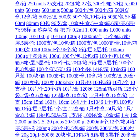
盒/箱
250 units
25支/包,20包/箱
27包
300个/箱
30包
5, 000
units
50 rxns
500 units
500ug
500个/包
500个/箱
500张/
盒,12盒/箱
500张/盒
500次
50个/包,10包/箱
50支/包
5l/ 桶
60ml
80mm
80包
96支/盒,10盒/中盒,5中盒/箱,6箱/层,6层/
托
96样
m
冻存管
台
把
瓶
0.2ml
1, 000 units
1,000 units
1.0mg
10×100 μl
10×1ml
100µg
1000ml/个,15个/箱,7箱/
层,5层/托
1000支/包,10包/箱
1000支/包
1000支/盒,10盒/箱
1000次
100l
100ml/个,96个/箱,6箱/层,6层/托
100mm
100μg干粉质粒
100μl
100个/包,12包/箱
100个/包,16包/
箱,6箱/层,5层/托
100个/包,20包/箱,5箱/层,5层/托
100个/
包,8包/箱
100个/架,5架/ 箱
100个/袋,14袋/箱
10盒/箱
100
只装
100块/箱
100支/包
100支/盒,10盒/箱
100支/盒,20盒/
箱
100片/包
100片
10pk/box
10只/包,100包/箱
10孔/个
10
支/盒
10片/个,20个/箱
10片/盒
120次
125ml/瓶x4瓶
125个/
袋,2袋/盒,6盒/箱
125排/盒,10盒/箱
12只/中盒,16盒/箱
12
支
15cm
15ml
160只
16cm
16孔/个
1x10^6
1个/包,100包/
箱,16箱/层,7层/托
1个/盒,12盒/箱
1只/中盒,24只/箱
1只/
盒,8只/箱
1块/包,50块/箱
1支/袋,100袋/盒,10盒/箱
1片
1盒
2,000 units
2.5l
20 preps
20×100 µl
2000ml/个,12个/箱,4箱/
层,5层/托
200mg
200个/包,5包/箱
200包
200支/包
200片/
盒
20g
20μl×500次
20块/包,10包/箱,8箱/层,5层/托
20张/盒