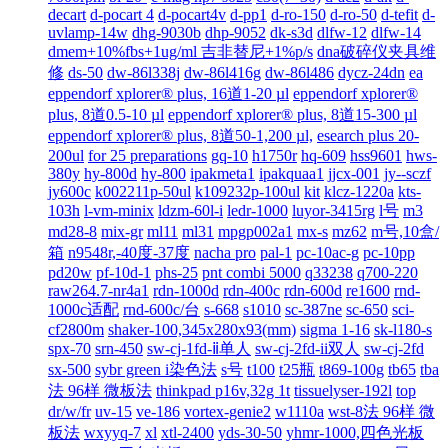
decart
d-pocart 4
d-pocart4v
d-pp1
d-ro-150
d-ro-50
d-tefit
d-
uvlamp-14w
dhg-9030b
dhp-9052
dk-s3d
dlfw-12
dlfw-14
dmem+10%fbs+1ug/ml 吉非替尼+1%p/s
dna破碎仪夹具维
修
ds-50
dw-86l338j
dw-86l416g
dw-86l486
dycz-24dn
ea
eppendorf xplorer® plus, 16道1-20 µl
eppendorf xplorer®
plus, 8道0.5-10 µl
eppendorf xplorer® plus, 8道15-300 µl
eppendorf xplorer® plus, 8道50-1,200 µl,
esearch plus 20-
200ul
for 25 preparations
gq-10
h1750r
hq-609
hss9601
hws-
380y
hy-800d
hy-800
ipakmeta1
ipakquaa1
jjcx-001
jy--sczf
jy600c
k002211p-50ul
k109232p-100ul
kit
klcz-1220a
kts-
103h
l-vm-minix
ldzm-60l-i
ledr-1000
luyor-3415rg
l号
m3
md28-8
mix-gr
ml11
ml31
mpgp002a1
mx-s
mz62
m号,10盒/
箱
n9548r,-40度-37度
nacha pro
pal-1
pc-10ac-g
pc-10pp
pd20w
pf-10d-1
phs-25
pnt combi 5000
q33238
q700-220
raw264.7-nr4a1
rdn-1000d
rdn-400c
rdn-600d
re1600
rnd-
1000c适配
rnd-600c/台
s-668
s1010
sc-387ne
sc-650
sci-
cf2800m
shaker-100,345x280x93(mm)
sigma 1-16
sk-l180-s
spx-70
srn-450
sw-cj-1fd-ⅱ单人
sw-cj-2fd-ii双人
sw-cj-2fd
sx-500
sybr green i染色法
s号
t100
t25瓶
t869-100g
tb65
tba
法 96样 微板法
thinkpad p16v,32g 1t
tissuelyser-192l
top
dr/w/fr
uv-15
ve-186
vortex-genie2
w1110a
wst-8法 96样 微
板法
wxyyq-7
xl
xtl-2400
yds-30-50
yhmr-1000,四色光板