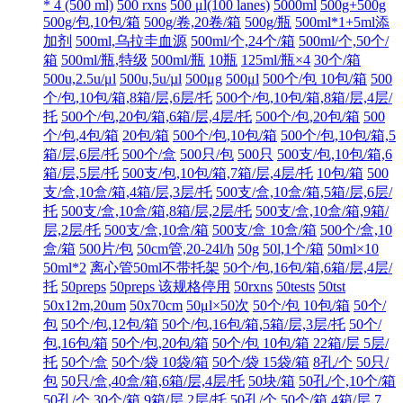
* 4 (500 ml)
500 rxns
500 μl(100 lanes)
5000ml
500g+500g
500g/包,10包/箱
500g/卷,20卷/箱
500g/瓶
500ml*1+5ml添
加剂
500ml,乌拉圭血源
500ml/个,24个/箱
500ml/个,50个/
箱
500ml/瓶,特级
500ml/瓶
10瓶
125ml/瓶×4
30个/箱
500u,2.5u/μl
500u,5u/µl
500μg
500μl
500个/包 10包/箱
500
个/包,10包/箱,8箱/层,6层/托
500个/包,10包/箱,8箱/层,4层/
托
500个/包,20包/箱,6箱/层,4层/托
500个/包,20包/箱
500
个/包,4包/箱
20包/箱
500个/包,10包/箱
500个/包,10包/箱,5
箱/层,6层/托
500个/盒
500只/包
500只
500支/包,10包/箱,6
箱/层,5层/托
500支/包,10包/箱,7箱/层,4层/托
10包/箱
500
支/盒,10盒/箱,4箱/层,3层/托
500支/盒,10盒/箱,5箱/层,6层/
托
500支/盒,10盒/箱,8箱/层,2层/托
500支/盒,10盒/箱,9箱/
层,2层/托
500支/盒,10盒/箱
500支/盒 10盒/箱
500个/盒,10
盒/箱
500片/包
50cm管,20-24l/h
50g
50l,1个/箱
50ml×10
50ml*2
离心管50ml不带托架
50个/包,16包/箱,6箱/层,4层/
托
50preps
50preps 该规格停用
50rxns
50tests
50tst
50x12m,20um
50x70cm
50μl×50次
50个/包 10包/箱
50个/
包
50个/包,12包/箱
50个/包,16包/箱,5箱/层,3层/托
50个/
包,16包/箱
50个/包,20包/箱
50个/包 10包/箱 22箱/层 5层/
托
50个/盒
50个/袋 10袋/箱
50个/袋 15袋/箱
8孔/个
50只/
包
50只/盒,40盒/箱,6箱/层,4层/托
50块/箱
50孔/个,10个/箱
50孔/个,30个/箱,9箱/层,2层/托
50孔/个,50个/箱,4箱/层,7