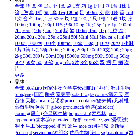
全部
瓶
盒
包
1瓶
个
1盒
袋
1支
箱
1g
1个
1包
1台
1株
1
箱
1件
套
1把
卷
1套
1ea
100ml
只
500ml
支
株
1袋
筒
1ml
1次
台
件
1mg
1张
500g
块
1组
100g
1只
1根
1
1卷
1块
张
100mg
100μg
100μl
1l
5g
96t
10mg
1kg
25g
1μg
1μl
200ml
20l
50mg
50μg
5mg
5ml
板
架
100m
10ml
10μg
1粒
20g
20mg
20μg
20μl
25mg
25ml
50l
50ml
50μl
5kg
ea
g
l
ml
把
1000u
1000包
100个
10umol
10盒
150g
1t
10包
20包
1小时
1片
1筒
1项
2项
200mg
200μg
200μl
20ml
20支
250g
25μg
2kg
300l
300片
30ml
30μl
5000u
500mg
500u
500μg
50kg
50包
50次
50t
50箱
5μg
5包
5片
8个
96次
双
捆
斤
桶
次
片
更多
品牌：
全部
biosharp
国家生物医学实验细胞库(协和)
源井生物
(ubigene)
国产
酶标
索莱宝(solarbio)
beyotime/碧云天
赛
百慷
天根
abcam
普诺赛procell
coolaber(酷来搏)
凡科维
富衡生物
阿拉丁
gibco
proteintech
甄选(labselect)
corning(康宁)
仑昌硕生物
bd
macklin(麦克林)
neb
eppendorf(艾本德)
phytotech
杨辉
cricell
axygen(爱思进)
源叶
生工
biotopped
和泰
蜀牛
mce
cst
那样紫
金斯瑞
genscript
servicebio/赛维尔
优品生物
进口
sigma-aldrich(西