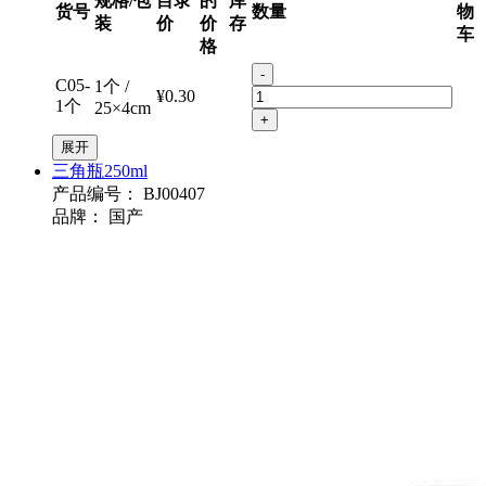
规格/包
目录
的
库
货号
数量
物
装
价
价
存
车
格
-
C05-
1个 /
¥0.30
1个
25×4cm
+
展开
三角瓶250ml
产品编号：
BJ00407
品牌：
国产