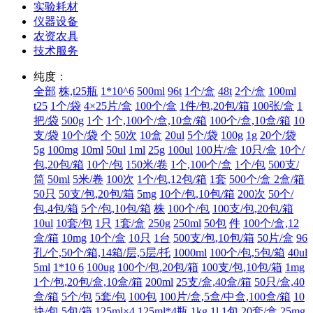
实验耗材
仪器设备
农资农具
技术服务
纯度：
全部
株,t25瓶
1*10^6
500ml
96t
1个/盒
48t
2个/盒
100ml
t25
1个/袋
4×25片/盒
100个/盒
1件/包,20包/箱
100张/盒
1
把/袋
500g
1个
1个,100个/盒,10盒/箱
100个/盒,10盒/箱
10
支/袋
10个/袋
个
50次
10盒
20ul
5个/袋
100g
1g
20个/袋
5g
100mg
10ml
50ul
1ml
25g
100ul
100片/盒
10只/盒
10个/
包,20包/箱
10个/包
150米/卷
1个,100个/盒
1个/包
500支/
筒
50ml
5米/卷
100次
1个/包,12包/箱
1套
500个/盒 2盒/箱
50只
50支/包,20包/箱
5mg
10个/包,10包/箱
200次
50个/
包,4包/箱
5个/包,10包/箱
株
100个/包
100支/包,20包/箱
10ul
10套/包
1只
1套/盒
250g
250ml
50包
件
100个/盒,12
盒/箱
10mg
10个/盒
10只
1台
500支/包,10包/箱
50片/盒
96
孔/个,50个/箱,14箱/层,5层/托
1000ml
100个/包,5包/箱
40ul
5ml
1*10 6
100ug
100个/包,20包/箱
100支/包,10包/箱
1mg
1个/包,20包/盒,10盒/箱
200ml
25支/盒,40盒/箱
50只/盒,40
盒/箱
5个/包
5套/包
100包
100片/盒,5盒/中盒,100盒/箱
10
块/包,5包/箱
125ml×4
125ml*4瓶
1kg
1l
1包
20套/盒
25mg