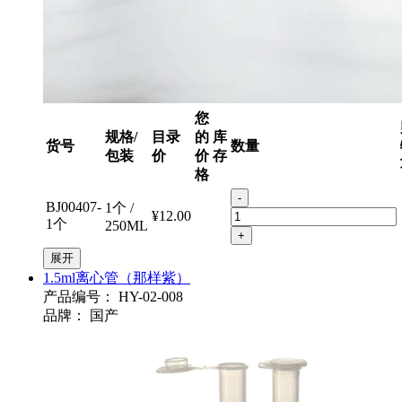
您
规格/
目录
的
库
货号
数量
包装
价
价
存
格
-
BJ00407-
1个 /
¥12.00
1个
250ML
+
展开
1.5ml离心管（那样紫）
产品编号：
HY-02-008
品牌：
国产